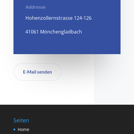
Addresse
Hohenzollernstrasse 124-126
41061 Mönchengladbach
E-Mail senden
Seiten
Home