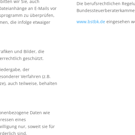
itten wir Sie, auch
Die berufsrechtlichen Regel
Dateianhänge an E-
Mails vor
Bundessteuerberaterkamme
usprogramm zu überprüfen,
www.bstbk.de
eingesehen w
men, die infolge etwaiger
fiken und Bilder, die
rrechtlich geschützt.
iedergabe, der
esonderer Verfahren (z.B.
e), auch teilweise, behalten
rsonenbezogene Daten wie
ressen eines
ligung nur, soweit sie für
rderlich sind.