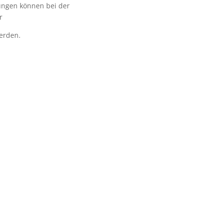
ungen können bei der
r
erden.