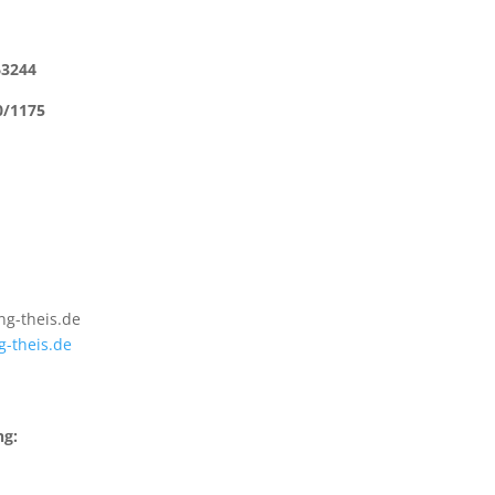
3244
1175
ng-
theis.de
g-
theis.de
ng: