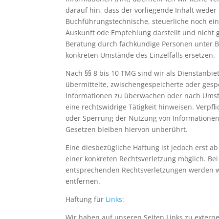
darauf hin, dass der vorliegende Inhalt weder e
Buchführungstechnische, steuerliche noch ein
Auskunft ode Empfehlung darstellt und nicht ge
Beratung durch fachkundige Personen unter B
konkreten Umstände des Einzelfalls ersetzen.
Nach §§ 8 bis 10 TMG sind wir als Dienstanbiete
übermittelte, zwischengespeicherte oder gesp
Informationen zu überwachen oder nach Umst
eine rechtswidrige Tätigkeit hinweisen. Verpf
oder Sperrung der Nutzung von Informatione
Gesetzen bleiben hiervon unberührt.
Eine diesbezügliche Haftung ist jedoch erst a
einer konkreten Rechtsverletzung möglich. B
entsprechenden Rechtsverletzungen werden w
entfernen.
Haftung für
Links:
Wir haben auf unseren Seiten Links zu extern