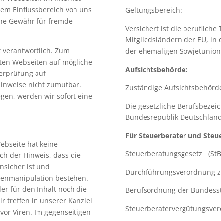
 dem Einflussbereich von uns
Geltungsbereich:
ine Gewähr für fremde
Versichert ist die berufliche
Mitgliedsländern der EU, in 
st verantwortlich. Zum
der ehemaligen Sowjetunion, 
kten Webseiten auf mögliche
Aufsichtsbehörde:
berprüfung auf
Hinweise nicht zumutbar.
Zuständige Aufsichtsbehörde
egen, werden wir sofort eine
Die gesetzliche Berufsbezei
Bundesrepublik Deutschland
Für Steuerberater und Steu
ebseite hat keine
Steuerberatungsgesetz (StB
uch der Hinweis, dass die
nsicher ist und
Durchführungsverordnung z
tenmanipulation bestehen.
er für den Inhalt noch die
Berufsordnung der Bundess
ir treffen in unserer Kanzlei
Steuerberatervergütungsver
or Viren. Im gegenseitigen