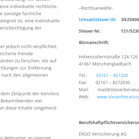
ine individuelle rechtliche,
–
Rechtsanwälte-
e sonstige fachliche
Umsatzsteuer-
ID:
DE25806
eignet ist, eine individuelle
erücksichtigung der
Steuer-
Nr. 121/5230/
Büroanschrift:
r jedoch nicht verpflichtet,
eicherte fremde
Hohenzollernstraße 124-
126
änden zu forschen, die auf
41061 Mönchengladbach
lichtungen zur Entfernung
n nach den allgemeinen
Tel.:
02161 –
827200
Fax: 02161 –
8272030
Mail:
mail@steuerberatu
b dem Zeitpunkt der Kenntnis
Web:
www.steuerberatun
ei Bekanntwerden von
ir diese Inhalte umgehend
Berufshaftpflichtversicheru
ERGO Versicherung AG
en Webseiten im Internet