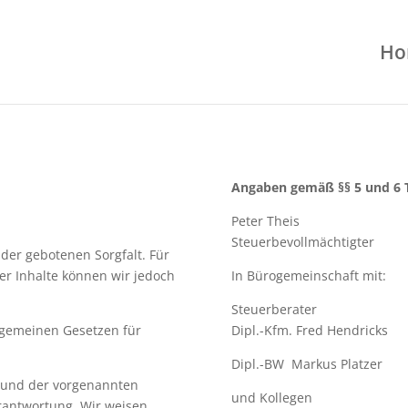
Ho
Angaben gemäß §§ 5 und 6 
Peter Theis
Steuerbevollmächtigter
 der gebotenen Sorgfalt. Für
 der Inhalte können wir jedoch
In Bürogemeinschaft mit:
Steuerberater
lgemeinen Gesetzen für
Dipl.-
Kfm. Fred Hendricks
Dipl.-
BW Markus Platzer
rund der vorgenannten
und Kollegen
erantwortung. Wir weisen