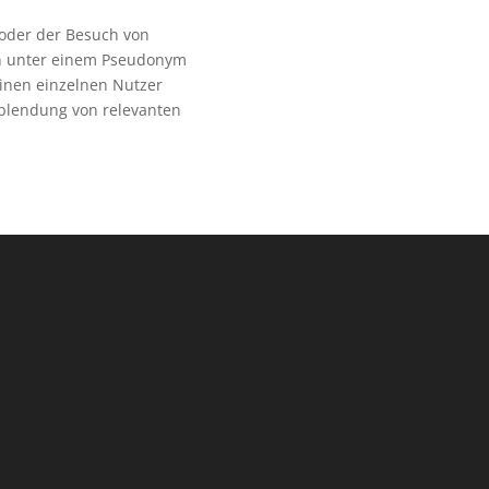
oder der Besuch von
n unter einem Pseudonym
einen einzelnen Nutzer
nblendung von relevanten